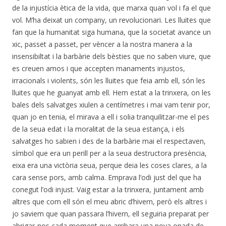
de la injustícia ètica de la vida, que marxa quan vol i fa el que
vol. M’ha deixat un company, un revolucionari. Les lluites que
fan que la humanitat siga humana, que la societat avance un
xic, passet a passet, per vèncer a la nostra manera a la
insensibiltat i la barbàrie dels bèsties que no saben viure, que
es creuen amos i que accepten manaments injustos,
irracionals i violents, són les lluites que feia amb ell, són les
lluites que he guanyat amb ell. Hem estat a la trinxera, on les
bales dels salvatges xiulen a centímetres i mai vam tenir por,
quan jo en tenia, el mirava a ell i solia tranquilitzar-me el pes
de la seua edat i la moralitat de la seua estança, i els
salvatges ho sabien i des de la barbàrie mai el respectaven,
símbol que era un perill per a la seua destructora presència,
eixa era una victòria seua, perque deia les coses clares, a la
cara sense pors, amb calma. Emprava l’odi just del que ha
conegut l’odi injust. Vaig estar a la trinxera, juntament amb
altres que com ell són el meu abric d’hivern, però els altres i
jo saviem que quan passara l’hivern, ell seguiria preparat per
abrigar-nos cada moment que arribara una nova onada de