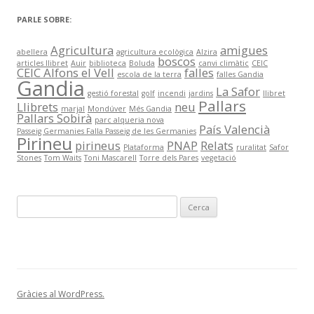
PARLE SOBRE:
Agricultura
amigues
abellera
agricultura ecològica
Alzira
boscos
articles llibret
Auir
biblioteca
Boluda
canvi climàtic
CEIC
CEIC Alfons el Vell
falles
escola de la terra
falles Gandia
Gandia
La Safor
gestió forestal
golf
incendi
jardins
llibret
Pallars
Llibrets
neu
marjal
Mondúver
Més Gandia
Pallars Sobirà
parc alqueria nova
País Valencià
Passeig Germanies Falla Passeig de les Germanies
Pirineu
pirineus
PNAP
Relats
Plataforma
ruralitat
Safor
Stones
Tom Waits
Toni Mascarell
Torre dels Pares
vegetació
C
e
r
c
a
:
Gràcies al WordPress.