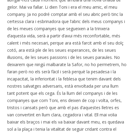
gelor. Mai va fallar. Li dien Toni i era el meu amic, el meu
company. Ja no podré comptar amb el seu abric però tinc la
certessa clara i esbrinadora que l’abric dels meus companys i
de les meues companyes que segueixen a la trinxera
d’aquesta vida, serà a partir d’avui més reconfortable, més
calent i més necesari, perque ara està farcit amb el seu dolç
cotó, ara està ple de les seues esperances, de les seues
il·lusions, de les seues passions i de les seues paraules. No
deixarem que ningú malbarate la Safor, no ho permetrem, ho
faran però no els serà fàcil i serà perquè la pesadesa i la
incapacitat, la inferioritat i la feblesa que tenim davant dels
nostres salvatges adversaris, està envoltada per una llum
tant potent que els cega. És la llum del companys i de les
companyes que com Toni, ens deixen de cop i volta, orfes,
tristos i cansats però que amb el pas d’aquestes lletres es
van convertint en llum clara, cegadora i vital. Ell mai volia
baixar els braços i mai els va baixar davant meu, es quedava
sol a la plaça i tenia la vitalitat de seguir cridant contra el