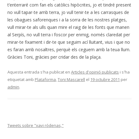
t’enterraré com fan els catòlics hipòcrites, jo et tindré present
no vull tapar-te amb terra, jo vull tenir-te a les carrasques de
les obagues saforenques i a la sorra de les nostres platges,
vull mirar-te als ulls quan mire el raig de les fonts que manen
al Serpís, no vull terra i foscor per enmig, només claredat per
mirar-te fixament i dir-te que seguim ací lluitant, vius i que no
es faran amb nosaltres, perquè els ceguem amb la teua llum.
Gràcies Toni, gràcies per cridar des de la plaça.
Aquesta entrada s'ha publicat en
Articles d'opinió publicats
i s'ha
etiquetat amb
Plataforma
,
Toni Mascarell
el
19 octubre 2011
per
admin
.
Tweets sobre "xavi ródenas,"