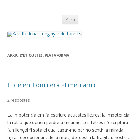
Xavi Ródenas, enginyer de forests
el meu blog a 'safor.org'
Vés
Menú
al
contingut
ARXIU D'ETIQUETES:
PLATAFORMA
Li deien Toni i era el meu amic
2 respostes
La impotència em fa escriure aquestes lletres, la impotència i
la ràbia que donen perdre a un amic. Les lletres i l’escriptura
fan llençol fi sota el qual tapar-me per no sentir la mirada
agra i decepcionant de la mort, del destí i la fragilitat nostra,