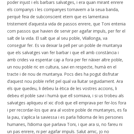
poder injust i els barbars salvatges, i era quan mirant enrere
els companys i les companyes tornavem a la seua banda,
perquè feia de subconscient etern que es lamentava
tristement d’aquesta vida de passos enrere, que Toni entenia
com passos que havien de servir per agafar impuls, per fer el
salt de la vida. El salt que al seu poble, Vilallonga, va
conseguir fer. Es va deixar la pell per un poble de muntanya
que els salvatges van fer barbar i que ell amb constància i
amb crides va espentar cap a fora per fer nàixer altre poble,
un nou poble ric en cultura, savi en respecte, humà en el
tracte i de nou de muntanya. Pocs dies ha pogut disfrutar
d’aquest nou poble refet pel qual va lluitar seguidament. Ara
els que quedeu, li debeu la ètica de les vostres accions, li
debeu el poble savi i humà que ell somiava, i si us trobeu als
salvatges apliqueu el xic d’odi que ell emprava per fer-los fora
i per recordar-los que ara al vostre poble de muntanyes, es fa
la pau, s’aplica la saviessa i es parla l’idioma de les persones
humanes, l’idioma que parlava Toni, i que ara si, no fareu ni
un pas enrere, ni per agafar impuls. Salut amic, jo no