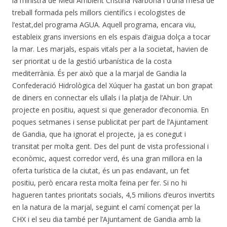
la ministra de Medi Ambient Cristina Narbona i d’una mesa de
treball formada pels millors científics i ecologistes de
l’estat,del programa AGUA. Aquell programa, encara viu,
estableix grans inversions en els espais d’aigua dolça a tocar
la mar. Les marjals, espais vitals per a la societat, havien de
ser prioritat u de la gestió urbanística de la costa
mediterrània. És per això que a la marjal de Gandia la
Confederació Hidrològica del Xúquer ha gastat un bon grapat
de diners en connectar els ullals i la platja de l’Ahuir. Un
projecte en positiu, aquest si que generador d’economia. En
poques setmanes i sense publicitat per part de l’Ajuntament
de Gandia, que ha ignorat el projecte, ja es conegut i
transitat per molta gent. Des del punt de vista professional i
econòmic, aquest corredor verd, és una gran millora en la
oferta turística de la ciutat, és un pas endavant, un fet
positiu, però encara resta molta feina per fer. Si no hi
hagueren tantes prioritats socials, 4,5 milions d’euros invertits
en la natura de la marjal, seguint el camí començat per la
CHX i el seu dia també per l’Ajuntament de Gandia amb la