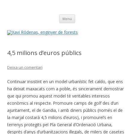
Xavi Ródenas, enginyer de forests
el meu blog a 'safor.org'
Vés
Menú
al
contingut
4,5 milions d’euros públics
Deixa un comentari
Continuar insistint en un model urbanístic fet caldo, que ens
ha deixat maxacats com a poble, és sincerament demostrar
que qui promou aquest model té veritables interesos
econòmics al respecte. Promoure camps de golf des d’un
ajuntament, el de Gandia, i amb diners públics (només el de
la marjal costarà 4,5 milions d’euros), i promourel’s en
terrenys protegits pel Pla General d’Ordenació Urbana,
després d’anys d’urbanitzacions il·legals, de milers de casetes