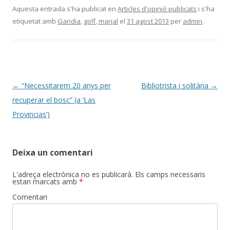
Aquesta entrada s'ha publicat en
Articles d'opinió publicats
i s'ha
etiquetat amb
Gandia
,
golf
,
marjal
el
31 agost 2013
per
admin
.
Navegació
←
“Necessitarem 20 anys per
Bibliotrista i solitària
→
per
recuperar el bosc” (a ‘Las
les
Provincias’)
entrades
Deixa un comentari
L'adreça electrònica no es publicarà.
Els camps necessaris
estan marcats amb
*
Comentari