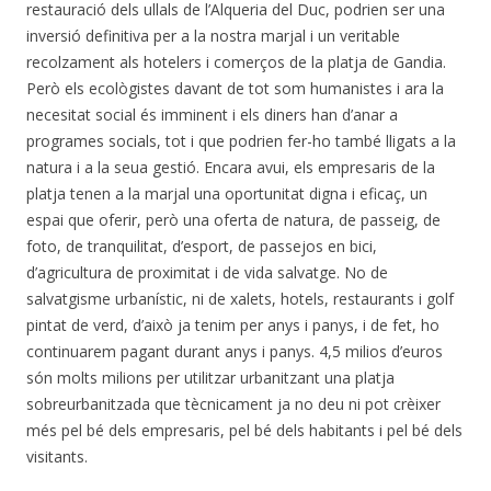
restauració dels ullals de l’Alqueria del Duc, podrien ser una
inversió definitiva per a la nostra marjal i un veritable
recolzament als hotelers i comerços de la platja de Gandia.
Però els ecològistes davant de tot som humanistes i ara la
necesitat social és imminent i els diners han d’anar a
programes socials, tot i que podrien fer-ho també lligats a la
natura i a la seua gestió. Encara avui, els empresaris de la
platja tenen a la marjal una oportunitat digna i eficaç, un
espai que oferir, però una oferta de natura, de passeig, de
foto, de tranquilitat, d’esport, de passejos en bici,
d’agricultura de proximitat i de vida salvatge. No de
salvatgisme urbanístic, ni de xalets, hotels, restaurants i golf
pintat de verd, d’això ja tenim per anys i panys, i de fet, ho
continuarem pagant durant anys i panys. 4,5 milios d’euros
són molts milions per utilitzar urbanitzant una platja
sobreurbanitzada que tècnicament ja no deu ni pot crèixer
més pel bé dels empresaris, pel bé dels habitants i pel bé dels
visitants.