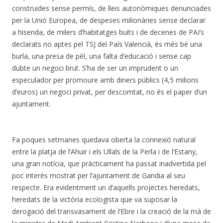
construides sense permís, de lleis autonòmiques denunciades
per la Unió Europea, de despeses milionàries sense declarar
a hisenda, de milers d’habitatges buits i de decenes de PAI’s
declarats no aptes pel TSJ del País Valencià, és més bé una
burla, una presa de pèl, una falta d’educació i sense cap
dubte un negoci brut. S’ha de ser un imprudent o un
especulador per promoure amb diners públics (4,5 milions
d’euros) un negoci privat, per descomtat, no és el paper d’un
ajuntament.
Fa poques setmanes quedava oberta la connexió natural
entre la platja de l’Ahuir i els Ullals de la Perla i de l’Estany,
una gran notícia, que pràcticament ha passat inadvertida pel
poc interès mostrat per l’ajuntament de Gandia al seu
respecte. Era evidentment un d’aquells projectes heredats,
heredats de la victòria ecologista que va suposar la
derogació del transvasament de l’Ebre i la creació de la mà de