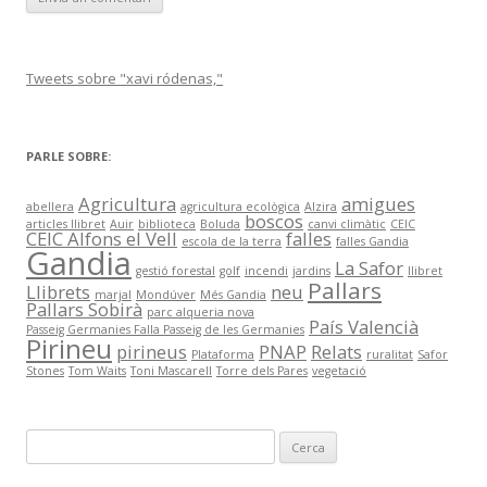
Tweets sobre "xavi ródenas,"
PARLE SOBRE:
Agricultura
amigues
abellera
agricultura ecològica
Alzira
boscos
articles llibret
Auir
biblioteca
Boluda
canvi climàtic
CEIC
CEIC Alfons el Vell
falles
escola de la terra
falles Gandia
Gandia
La Safor
gestió forestal
golf
incendi
jardins
llibret
Pallars
Llibrets
neu
marjal
Mondúver
Més Gandia
Pallars Sobirà
parc alqueria nova
País Valencià
Passeig Germanies Falla Passeig de les Germanies
Pirineu
pirineus
PNAP
Relats
Plataforma
ruralitat
Safor
Stones
Tom Waits
Toni Mascarell
Torre dels Pares
vegetació
C
e