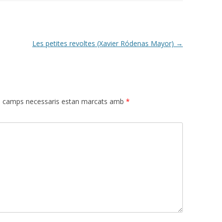
Les petites revoltes (Xavier Ródenas Mayor)
→
s camps necessaris estan marcats amb
*