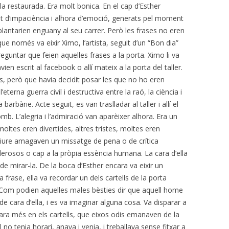
NATURA I PATRIMON
la restaurada. Era molt bonica. En el cap d’Esther
EN FAMÍLIA
at d’impaciència i alhora d’emoció, generats pel moment
plantarien enguany al seu carrer. Però les frases no eren
EL BOSC I LA JÚLIA V
ue només va eixir Ximo, l’artista, seguit d’un “Bon dia”
PNAP
reguntar que feien aquelles frases a la porta. Ximo li va
ien escrit al facebook o allí mateix a la porta del taller.
EL CATÀLEG DE PRO
es, però que havia decidit posar les que no ho eren
L’ECOMUSEU VIU
terna guerra civil i destructiva entre la raó, la ciència i
a barbàrie. Acte seguit, es van traslladar al taller i allí el
FEM PARC. PROPOS
mb. L’alegria i l’admiració van aparèixer alhora. Era un
D’ECOTURISME ALS 
ltes eren divertides, altres tristes, moltes eren
NATURALS DE L’ALT 
l riure amagaven un missatge de pena o de crítica
derosos o cap a la pròpia essència humana. La cara d’ella
e mirar-la. De la boca d’Esther encara va eixir un
a frase, ella va recordar un dels cartells de la porta
t. Com podien aquelles males bèsties dir que aquell home
de cara d’ella, i es va imaginar alguna cosa. Va disparar a
ensara més en els cartells, que eixos odis emanaven de la
l no tenia horari, anava i venia, i treballava sense fitxar a