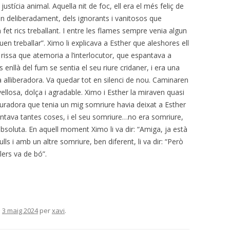
ustícia animal. Aquella nit de foc, ell era el més feliç de
ien deliberadament, dels ignorants i vanitosos que
 fet rics treballant. I entre les flames sempre venia algun
diuen treballar”. Ximo li explicava a Esther que aleshores ell
 rissa que atemoria a l’interlocutor, que espantava a
s enllà del fum se sentia el seu riure cridaner, i era una
sa alliberadora. Va quedar tot en silenci de nou. Caminaren
ellosa, dolça i agradable. Ximo i Esther la miraven quasi
lauradora que tenia un mig somriure havia deixat a Esther
ntava tantes coses, i el seu somriure…no era somriure,
soluta. En aquell moment Ximo li va dir: “Amiga, ja està
ulls i amb un altre somriure, ben diferent, li va dir: “Però
ers va de bó”.
l
3 maig 2024
per
xavi
.