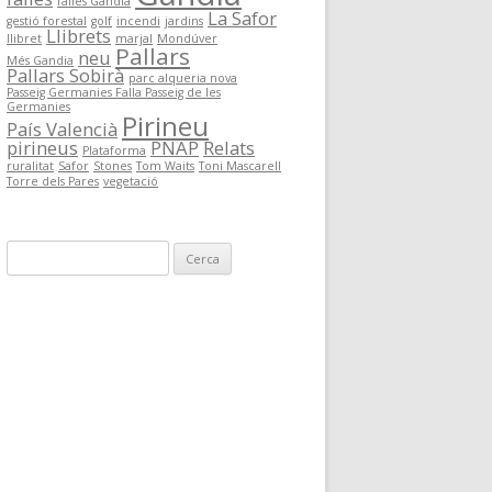
falles Gandia
I PIRINENC
La Safor
gestió forestal
golf
incendi
jardins
Llibrets
llibret
marjal
Mondúver
Pallars
neu
Més Gandia
Pallars Sobirà
ISITEN EL
parc alqueria nova
Passeig Germanies Falla Passeig de les
Germanies
Pirineu
País Valencià
pirineus
PNAP
Relats
JECTES DE
Plataforma
ruralitat
Safor
Stones
Tom Waits
Toni Mascarell
Torre dels Pares
vegetació
TES
PARCS
C
PIRINEU
e
r
c
a
: