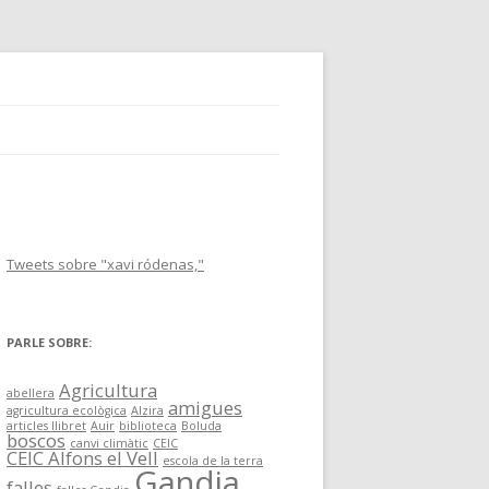
SAFOR
Tweets sobre "xavi ródenas,"
PARLE SOBRE:
OSTENIBLE A
Agricultura
abellera
amigues
agricultura ecològica
Alzira
AULA
articles llibret
Auir
biblioteca
Boluda
boscos
canvi climàtic
CEIC
CEIC Alfons el Vell
escola de la terra
Gandia
ERRITORI,
falles