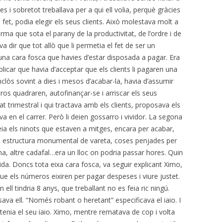
s i sobretot treballava per a qui ell volia, perquè gràcies
en fet, podia elegir els seus clients. Això molestava molt a
rma que sota el parany de la productivitat, de l’ordre i de
 va dir que tot allò que li permetia el fet de ser un
 una cara fosca que havies d’estar disposada a pagar. Era
explicar que havia d’acceptar que els clients li pagaren una
nclòs sovint a dies i mesos d’acabar-la, havia d’assumir
ros quadraren, autofinançar-se i arriscar els seus
itat trimestral i qui tractava amb els clients, proposava els
a en el carrer. Però li deien gossarro i vividor. La segona
eia els ninots que estaven a mitges, encara per acabar,
a estructura monumental de vareta, coses penjades per
a, altre cadafal…era un lloc on podria passar hores. Quin
vida. Doncs tota eixa cara fosca, va seguir explicant Ximo,
que els números eixiren per pagar despeses i viure justet.
n ell tindria 8 anys, que treballant no es feia ric ningú.
a ell. “Només robant o heretant” especificava el iaio. I
 tenia el seu iaio. Ximo, mentre rematava de cop i volta