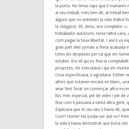
la porta. No tenia caps que li manaren re
al seu treball, més ben dit, al treball b
alguns que no entenien la vida d’altra fo
la obligació. Ell, Ximo, era complidor. Li
treballador autònom, tenia l’altra cara,
com pagar la teua llibertat. I així li va 
gran part dels jornals a feina acabada i
totes les despeses per tal que els núme
estalvis. Era ell qui es feia la comptabil
projectes, els executava i qui els muntav
cosa especificava, li agradava. Esther v
altres que estaven encara en blanc, un
anar fent forat on començar altra escen
lloc més especial, ple de vides i ple de 
feia com li passava a tanta altra gent, 
Explicava que el seu iaio li havia dit, qua
Com? Home! No podia ser així no? Pensav
la vida li havia demostrat que bona raó