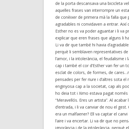
de la porta descansava una bicicleta vel
aquelles frases van interrompre un est
de conèixer de primera mà la falla que 
agradables ni convidaven a entrar. Així q
Esther no es va poder aguantar i li va p
explicar que eren frases que alguns li hav
Li va dir que també hi havia d’agradabl
perquè li semblaven representatives de l’e
l’amor, i la intolerància, el feudalisme i l
cap i també el cor d’Esther van fer un to
esclat de colors, de formes, de cares…mo
pensades per fer riure i d’altres sota e
enginyosa cap a la societat, cap als po
ho deia tot i Ximo estava pagat només d
“Meravellós. Eres un artista”. Al acabar l
d’entrada, i li va canviar de nou el ges
era un malfaener? Ell va captar el canvi 
l’aire i va encertar. Li va dir que no p
ignorància i de la intolerància, perquè el