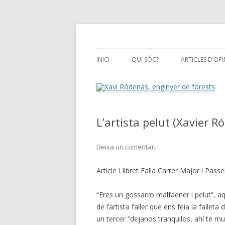
el meu blog a 'safor.org'
Xavi Ródenas, engin
INICI
QUI SÓC?
ARTICLES D’OP
ARTICLES D’OP
GALERIA D’ART
L’artista pelut (Xavier 
Deixa un comentari
Article Llibret Falla Carrer Major i Pass
“Eres un gossarro malfaener i pelut”, aq
de l’artista faller que ens feia la falleta
un tercer “dejanos tranquilos, ahí te mu