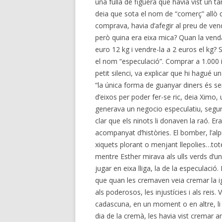
una fulla de figuera que havia vist un tan
deia que sota el nom de “comerç” allò q
comprava, havia d’afegir al preu de vend
però quina era eixa mica? Quan la ven
euro 12 kg i vendre-la a 2 euros el kg? S
el nom “especulació”. Comprar a 1.000 i
petit silenci, va explicar que hi hagué u
“la única forma de guanyar diners és se
d’eixos per poder fer-se ric, deia Ximo, 
generava un negocio especulatiu, segur
clar que els ninots li donaven la raó. Era 
acompanyat d’històries. El bomber, l’alpin
xiquets plorant o menjant llepolies…tot
mentre Esther mirava als ulls verds d’un
jugar en eixa lliga, la de la especulació.
que quan les cremaven veia cremar la ign
als poderosos, les injustícies i als reis.
cadascuna, en un moment o en altre, li 
dia de la cremà, les havia vist cremar a