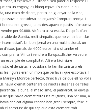
t fosca, li explicava a Esther el seu parer al respecte i li
ue era un engany, es blanquejava. És clar que qui
a, una mica de diners, per tal de guanyar-se la vida,
da passava a considerar-se engany? Comprar taronja 1
i la cosa era grossa, ja es destapava el pastís i s’assumia
 vendre per 90.000. Això era altra escala. Després d’un
n alcalde de Gandia, molt simpàtic, que ho va dir ben clar
r intermediari”. Un bon jornal en una multinacional, un
un d’eixos jornals de 4.000 euros, si o si també el
, comprar a l’Àfrica i vendre a Europa…Esther va veure
un espai ple de complicitat. Allí era fàcil viure
ista, el dentista, la cosidora, la família turista o els
es les figures eren un mon que parlava i que escoltava. I
a Marelyn Monroe perfecta, Ximo li va dir que ell no volia
 Ell, havia cremat centenars de ninots i desenes de falles i
orància, la burla, el masclisme, el patriarcat, la enveja,
 Va dir que havia cremat totes les religions, una per una, a
havia dedicat alguna escena ben gran i sempre, feliç, el
mb el somriure de qui sap que està cremant l’odi i