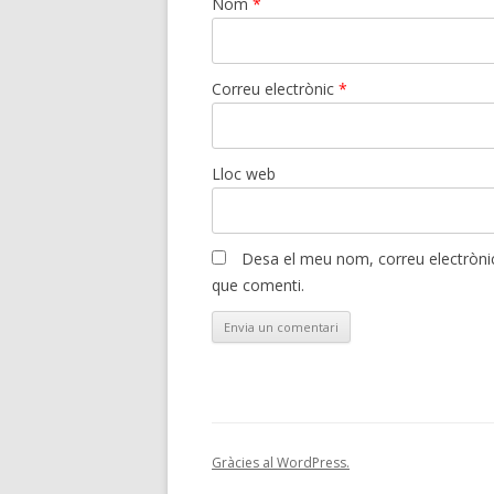
Nom
*
Correu electrònic
*
Lloc web
Desa el meu nom, correu electrònic
que comenti.
Gràcies al WordPress.