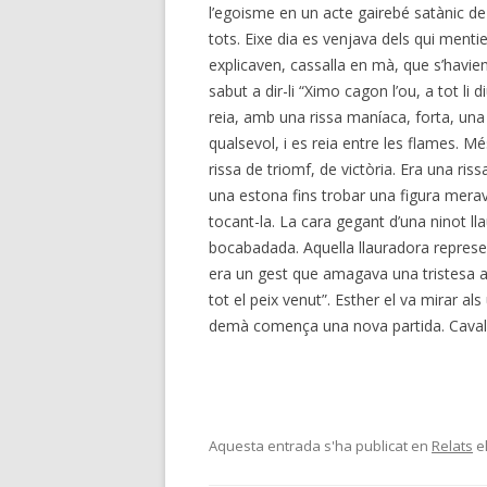
l’egoisme en un acte gairebé satànic de j
tots. Eixe dia es venjava dels qui ment
explicaven, cassalla en mà, que s’havien
sabut a dir-li “Ximo cagon l’ou, a tot li 
reia, amb una rissa maníaca, forta, una
qualsevol, i es reia entre les flames. Mé
rissa de triomf, de victòria. Era una ris
una estona fins trobar una figura merav
tocant-la. La cara gegant d’una ninot l
bocabadada. Aquella llauradora represe
era un gest que amagava una tristesa ab
tot el peix venut”. Esther el va mirar als 
demà comença una nova partida. Cavall
Aquesta entrada s'ha publicat en
Relats
e