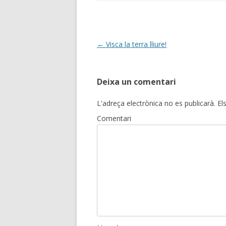
Navegació
←
Visca la terra lliure!
per
les
Deixa un comentari
entrades
L'adreça electrònica no es publicarà.
El
Comentari