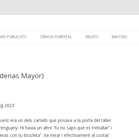
yer de forests
Vés
al
INIÓ PUBLICATS
CIÈNCIA FORESTAL
RELATS
IMATGES
contingut
INIÓ PUBLICATS
ARTICLES DE CIÈNCIA FORESTAL
ICLES PUBLICATS
PUBLICACIONS
ELS BOSCOS DE LA 
Ródenas Mayor)
MAPA DE LA SAFOR
ENLLÀ DEL FOC
GESTIÓ FORESTAL S
eig 2023
LA VALL DE CARDÓS.
uest era un dels cartells que posava a la porta del taller
DEL BANCAL A LA T
 d’enguany. Hi havia un altre “tu no saps que es treballar” i
EXPLORA EL PARC. T
eras con tu bicicleta”. Va mirar i efectivament al costat